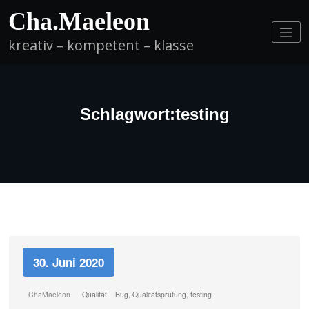
Springe
Cha.Maeleon
zum
Inhalt
kreativ – kompetent – klasse
Schlagwort:testing
30. Juni 2020
ChaMaeleon
Qualität
Bug
,
Qualitätsprüfung
,
testing