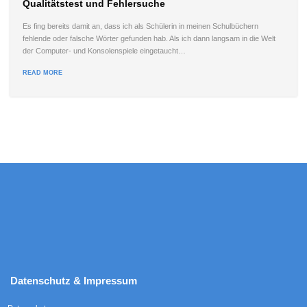
Qualitätstest und Fehlersuche
Es fing bereits damit an, dass ich als Schülerin in meinen Schulbüchern
fehlende oder falsche Wörter gefunden hab. Als ich dann langsam in die Welt
der Computer- und Konsolenspiele eingetaucht…
READ MORE
Datenschutz & Impressum